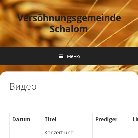
Перейти к содержимому
Versöhnungsgemeinde
Schalom
Меню
Видео
Datum
Titel
Prediger
Li
Konzert und