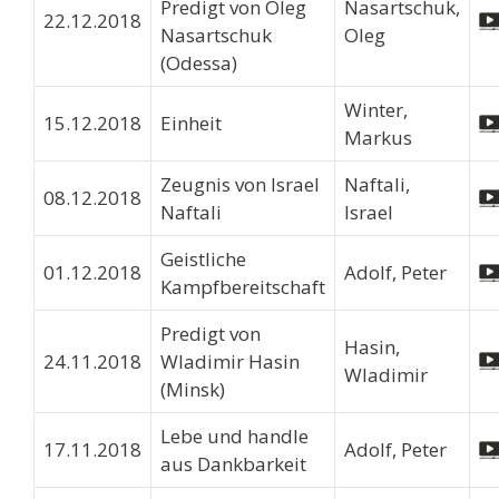
Predigt von Oleg
Nasartschuk,
22.12.2018
Nasartschuk
Oleg
(Odessa)
Winter,
15.12.2018
Einheit
Markus
Zeugnis von Israel
Naftali,
08.12.2018
Naftali
Israel
Geistliche
01.12.2018
Adolf, Peter
Kampfbereitschaft
Predigt von
Hasin,
24.11.2018
Wladimir Hasin
Wladimir
(Minsk)
Lebe und handle
17.11.2018
Adolf, Peter
aus Dankbarkeit