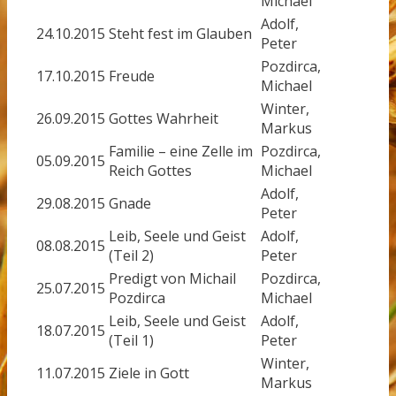
Michael
Adolf,
24.10.2015
Steht fest im Glauben
Peter
Pozdirca,
17.10.2015
Freude
Michael
Winter,
26.09.2015
Gottes Wahrheit
Markus
Familie – eine Zelle im
Pozdirca,
05.09.2015
Reich Gottes
Michael
Adolf,
29.08.2015
Gnade
Peter
Leib, Seele und Geist
Adolf,
08.08.2015
(Teil 2)
Peter
Predigt von Michail
Pozdirca,
25.07.2015
Pozdirca
Michael
Leib, Seele und Geist
Adolf,
18.07.2015
(Teil 1)
Peter
Winter,
11.07.2015
Ziele in Gott
Markus